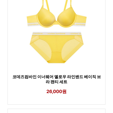
코데즈컴바인 이너웨어 옐로우 라인밴드 베이직 브
라 팬티 세트
26,000원