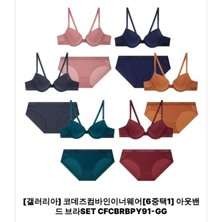
[갤러리아] 코데즈컴바인이너웨어[6중택1] 아웃밴
드 브라SET CFCBRBPY91-GG