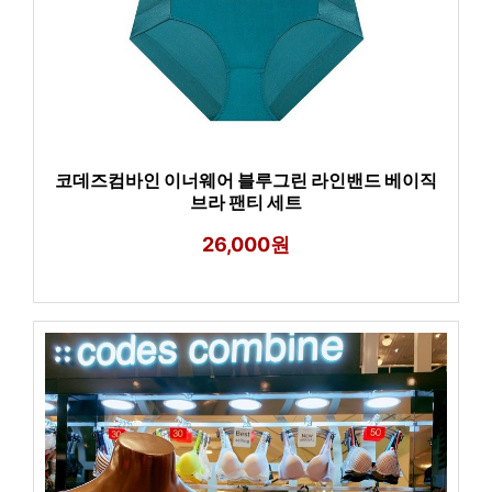
코데즈컴바인 이너웨어 블루그린 라인밴드 베이직
브라 팬티 세트
26,000원