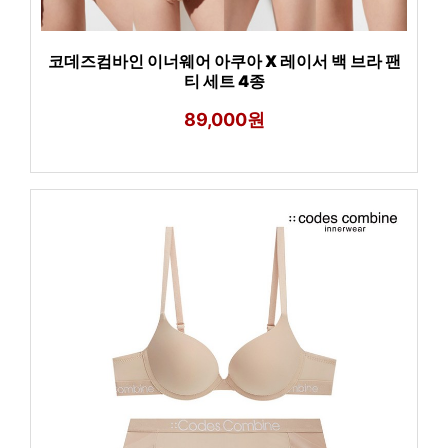
코데즈컴바인 이너웨어 아쿠아 X 레이서 백 브라 팬
티 세트 4종
89,000원