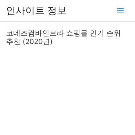
콘
메
인사이트 정보
텐
츠
인
로
코데즈컴바인브라 쇼핑몰 인기 순위
건
메
추천 (2020년)
너
뛰
뉴
기