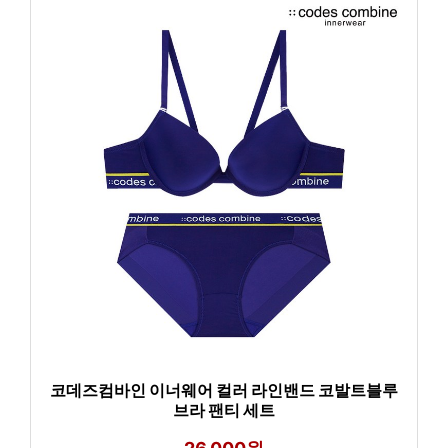
코데즈컴바인 이너웨어 컬러 라인밴드 코발트블루
브라 팬티 세트