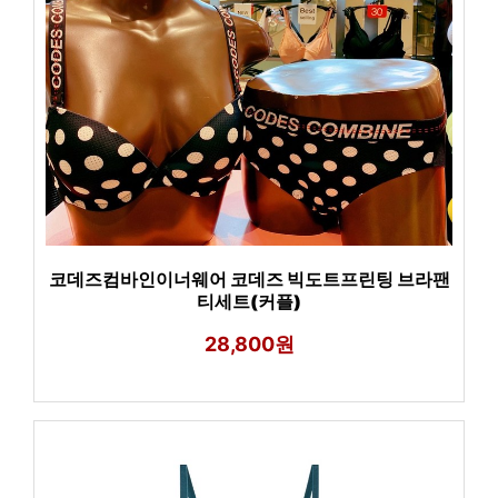
코데즈컴바인이너웨어 코데즈 빅도트프린팅 브라팬
티세트(커플)
28,800원