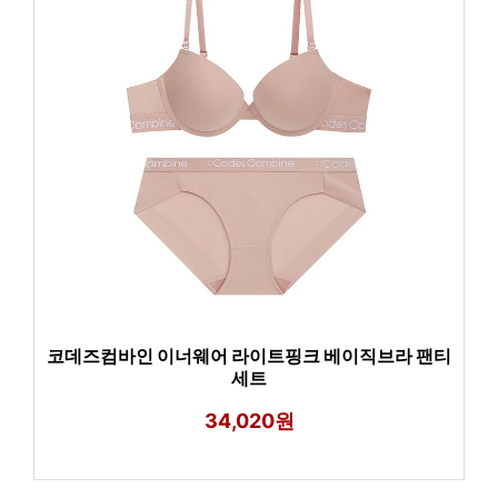
코데즈컴바인 이너웨어 라이트핑크 베이직브라 팬티
세트
34,020원