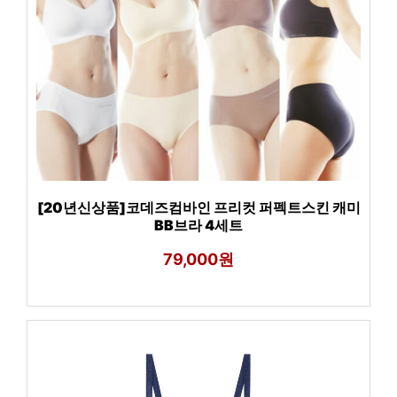
[20년신상품]코데즈컴바인 프리컷 퍼펙트스킨 캐미
BB브라 4세트
79,000원