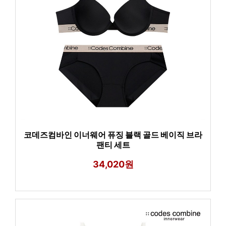
코데즈컴바인 이너웨어 퓨징 블랙 골드 베이직 브라
팬티 세트
34,020원