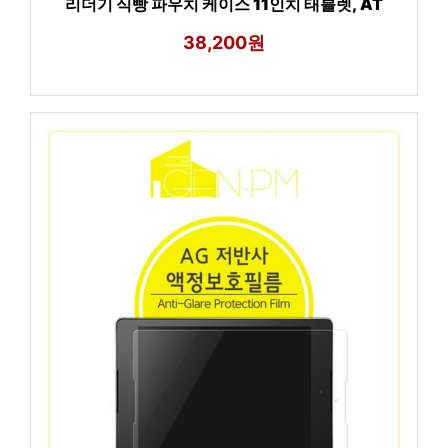
리더기 식빵 파우치 케이스 11인치 태블렛, AT
38,200원