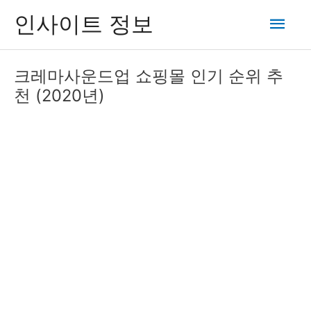
콘
메
인사이트 정보
텐
츠
인
로
크레마사운드업 쇼핑몰 인기 순위 추
건
메
천 (2020년)
너
뛰
뉴
기