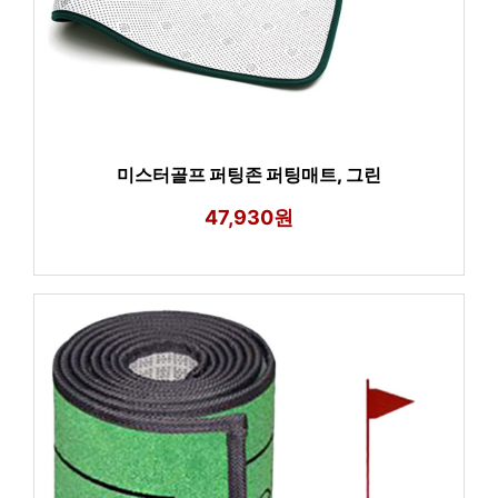
미스터골프 퍼팅존 퍼팅매트, 그린
47,930원