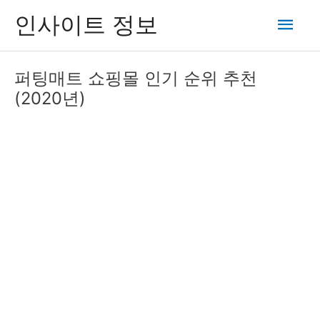
콘
메
인사이트 정보
텐
츠
인
로
퍼팅매트 쇼핑몰 인기 순위 추천
건
메
(2020년)
너
뛰
뉴
기