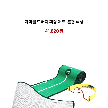
자마골프 버디 퍼팅 매트, 혼합 색상
41,820원