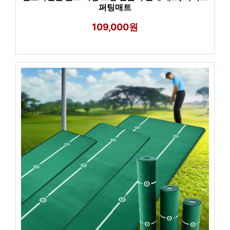
퍼팅매트
109,000원