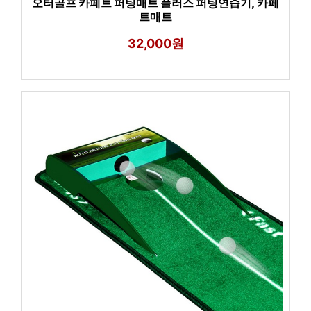
오터골프 카페트 퍼팅매트 플러스 퍼팅연습기, 카페
트매트
32,000원