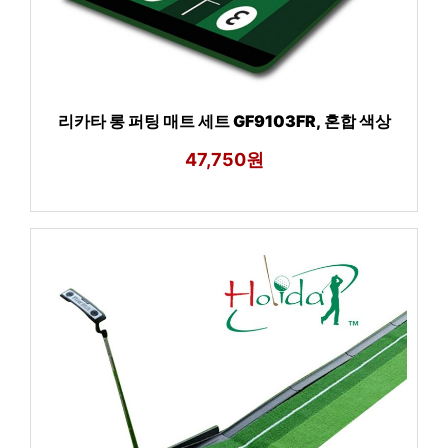
리카타 롱 퍼팅 매트 세트 GF9103FR, 혼합 색상
47,750원