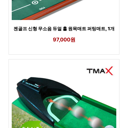
젠골프 신형 무소음 듀얼 홀 원목매트 퍼팅매트, 1개
97,000원