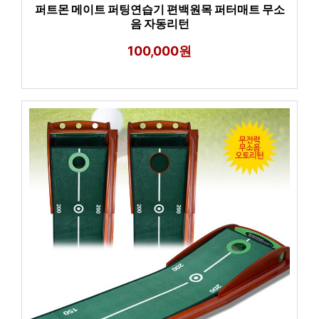
퍼트몬 메이트 퍼팅연습기 편백원목 퍼터매트 무소
음 자동리턴
100,000원