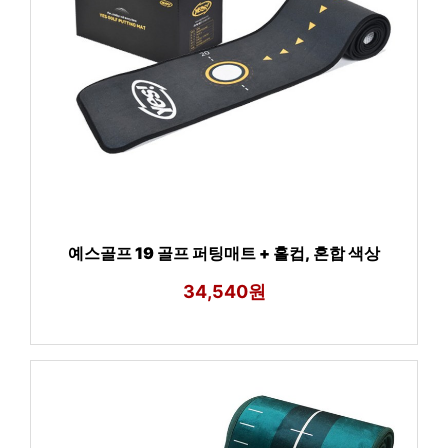
예스골프 19 골프 퍼팅매트 + 홀컵, 혼합 색상
34,540원