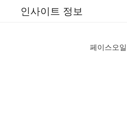
콘
인사이트 정보
텐
츠
로
건
너
페이스오일 
뛰
기