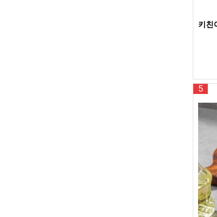
키친아
5