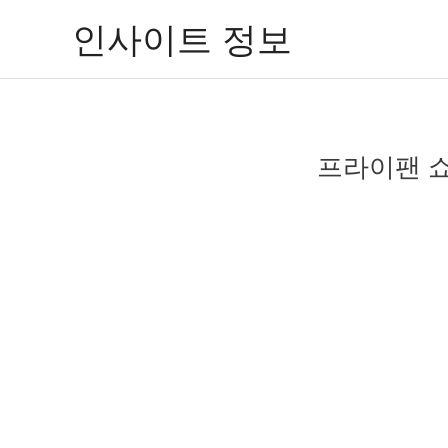
콘
인사이트 정보
텐
츠
로
건
너
프라이팬 쇼
뛰
기