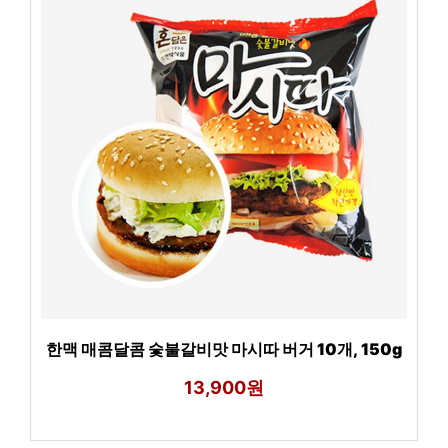
한맥 매콤달콤 숯불갈비맛 마시따 버거 10개, 150g
13,900원