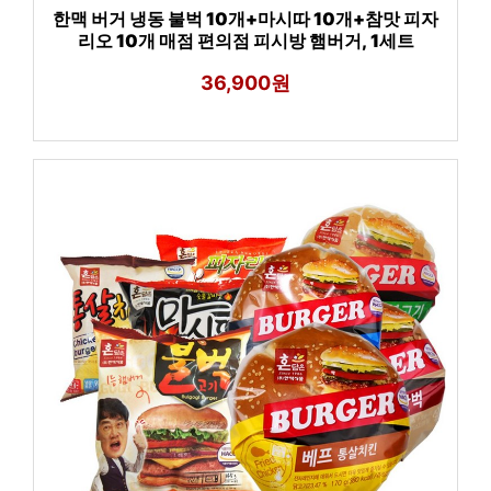
한맥 버거 냉동 불벅 10개+마시따 10개+참맛 피자
리오 10개 매점 편의점 피시방 햄버거, 1세트
36,900원