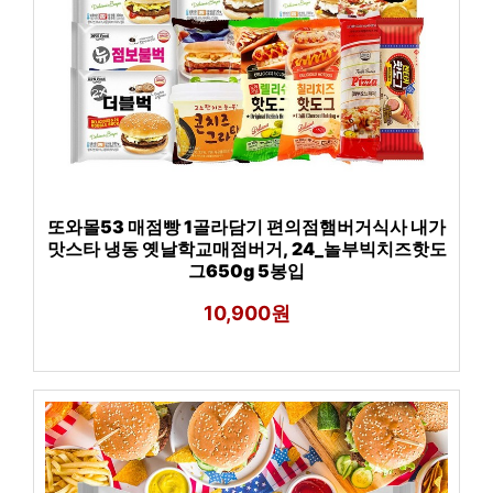
또와몰53 매점빵 1골라담기 편의점햄버거식사 내가
맛스타 냉동 옛날학교매점버거, 24_놀부빅치즈핫도
그650g 5봉입
10,900원