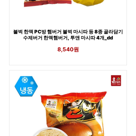
불벅 한맥 PC방 햄버거 불벅 마시따 등 8종 골라담기
수제버거 한맥햄버거, 투앤 마시따 4개_dd
8,540원