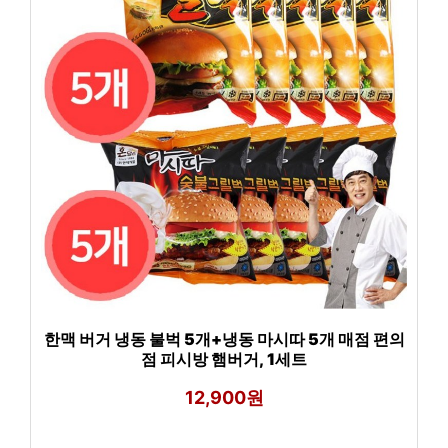
한맥 버거 냉동 불벅 5개+냉동 마시따 5개 매점 편의
점 피시방 햄버거, 1세트
12,900원