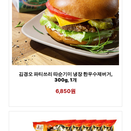
김경오 파티쓰리 따순기미 냉장 한우수제버거,
300g, 1개
6,850원