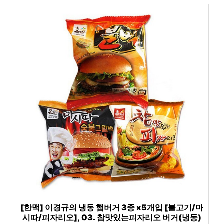
[한맥] 이경규의 냉동 햄버거 3종 x5개입 [불고기/마
시따/피자리오], 03. 참맛있는피자리오 버거(냉동)