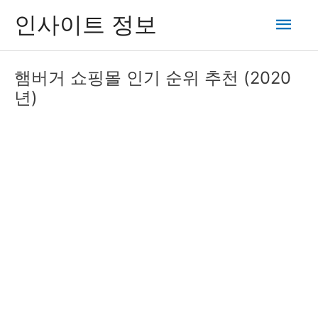
콘
메
인사이트 정보
텐
츠
인
로
햄버거 쇼핑몰 인기 순위 추천 (2020
건
메
년)
너
뛰
뉴
기