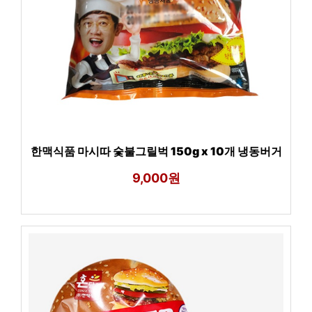
한맥식품 마시따 숯불그릴벅 150g x 10개 냉동버거
9,000원