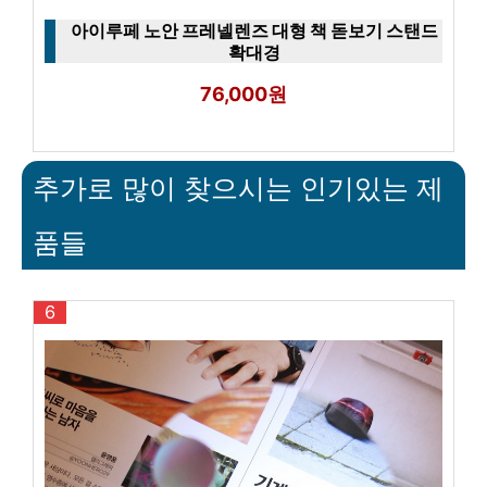
아이루페 노안 프레넬렌즈 대형 책 돋보기 스탠드
확대경
76,000원
추가로 많이 찾으시는 인기있는 제
품들
6