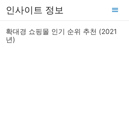
콘
메
인사이트 정보
텐
츠
인
로
확대경 쇼핑몰 인기 순위 추천 (2021
건
메
년)
너
뛰
뉴
기