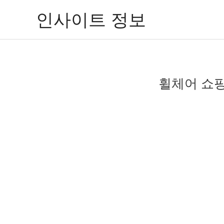
콘
인사이트 정보
텐
츠
로
건
너
휠체어 쇼핑
뛰
기