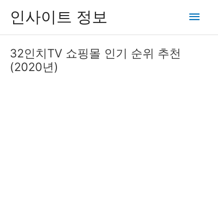
콘
메
인사이트 정보
텐
츠
인
로
32인치TV 쇼핑몰 인기 순위 추천
건
메
(2020년)
너
뛰
뉴
기