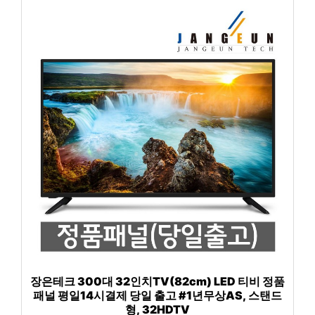
장은테크 300대 32인치TV(82cm) LED 티비 정품
패널 평일14시결제 당일 출고 #1년무상AS, 스탠드
형, 32HDTV