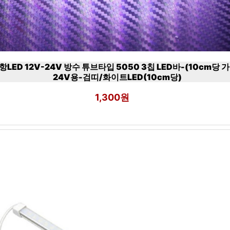
항LED 12V-24V 방수 튜브타입 5050 3칩 LED바-(10cm당 가
24V용-검띠/화이트LED(10cm당)
1,300원