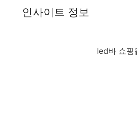
콘
인사이트 정보
텐
츠
로
건
너
led바 쇼핑
뛰
기