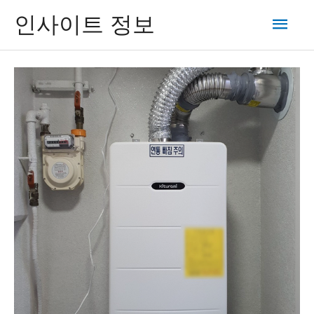
콘
메
인사이트 정보
텐
츠
인
로
건
메
너
뛰
뉴
기